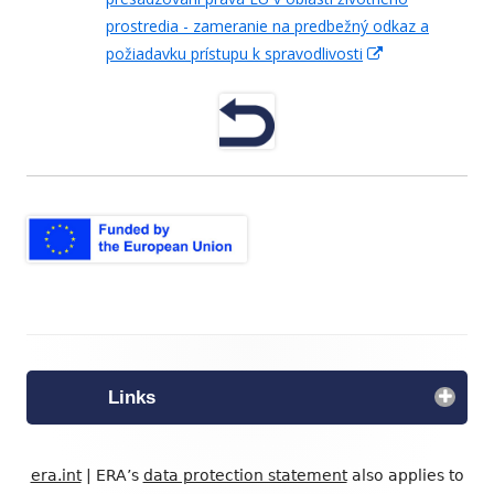
prostredia - zameranie na predbežný odkaz a
öffnen
požiadavku prístupu k spravodlivosti
In
neuem
Fenster
öffnen
Footer
Inhalt
Links
era.int
| ERA’s
data protection statement
also applies to