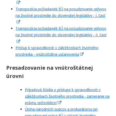
In
Transpozícia požiadaviek EÚ na posudzovanie vplyvov
neuem
na životné prostredie do slovenskej legislatívy - I. časť
Fenster
öffnen
In
Transpozícia požiadaviek EÚ na posudzovanie vplyvov
neuem
na životné prostredie do slovenskej legislatívy - II. časť
Fenster
öffnen
In
Prístup k spravodlivosti v záležitostiach životného
neuem
prostredia - vnútroštátne ustanovenia
Fenster
In
öffnen
neuem
Presadzovanie na vnútroštátnej
Fenster
öffnen
úrovni
Prípadová štúdia o prístupe k spravodlivosti v
záležitostiach životného prostredia - zameranie na
právnu spôsobilosť
In
Úloha národných sudcov a prokurátorov pri
neuem
presadzovaní práva EÚ v oblasti životného
Fenster