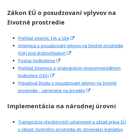
öffnen
Fenster
neu
Zákon EÚ o posudzovaní vplyvov na
öffnen
Fens
öffn
životné prostredie
Prehľad smerníc EIA a SEA
In
Smernica o posudzovaní vplyvov na životné prostredie
neuem
(EIA) pod drobnohľadom
In
Fenster
Postup hodnotenia
In
neuem
öffnen
Prehľad Smerince o strategickom environmentálnom
neuem
Fenster
hodnotení (SEA)
In
Fenster
öffnen
Prípadová štúdia o posudzovaní vplyvov na životné
neuem
öffnen
prostredie - zameranie na projekty
Fenster
In
öffnen
neuem
Implementácia na národnej úrovni
Fenster
öffnen
Transpozícia všeobecných ustanovení a zásad práva EÚ
v oblasti životného prostredia do slovenskej legislatívy