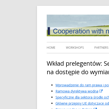
Springe
zum
Inhalt
Primäres
HOME
WORKSHOPS
PARTNERS
Menü
Wkład prelegentów: S
na dostępie do wymiar
Wprowadzenie do ram prawa i pol
Ramowa dyrektywa wodna
In
Specyficzne dla sektora środki o
ne
Główne przepisy UE dotyczące od
Fen