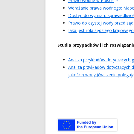
Prawo wodne w Polsce
In
öff
Wdrażanie prawa wodnego: Mapow
neuem
Dostęp do wymiaru sprawiedliwo
Fenste
Prawo do czystej wody przed sąd
öffnen
Jaka jest rola sędziego krajowe
Studia przypadków i ich rozwiązan
Analiza przykładów dotyczących
Analiza przykładów dotyczących d
jakością wody (ćwiczenie polegaj