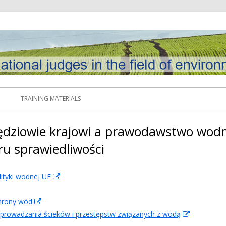
TRAINING MATERIALS
ędziowie krajowi a prawodawstwo wodne
u sprawiedliwości
ityki wodnej UE
In
neuem
chrony wód
uem
In
Fenster
prowadzania ścieków i przestępstw związanych z wodą
ster
neuem
öffnen
In