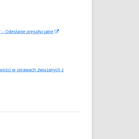
– Odesłanie prejudycjalne
In
neuem
Fenster
öffnen
n
iwości w sprawach związanych z
neuem
enster
ffnen