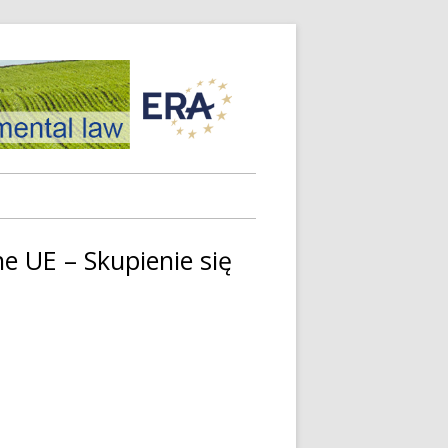
Cooperation
with national
judges in the
field of
 UE – Skupienie się
environmental
law