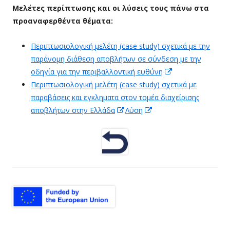
Μελέτες περίπτωσης και οι λύσεις τους πάνω στα
Fenster
προαναφερθέντα θέματα:
öffnen
Περιπτωσιολογική μελέτη (case study) σχετικά με την
παράνομη διάθεση αποβλήτων σε σύνδεση με την
οδηγία για την περιβαλλοντική ευθύνη
In
Περιπτωσιολογική μελέτη (case study) σχετικά με
neuem
παραβάσεις και εγκληματα στον τομέα διαχείρισης
Fenster
αποβλήτων στην Ελλάδα
In
Λύση
In
öffnen
neuem
neuem
Fenster
Fenster
öffnen
öffnen