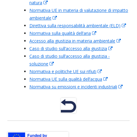
natura
In
Fenster
Normativa UE in materia di valutazione di impatto
neuem
öffnen
ambientale
Fenster
In
Direttiva sulla responsabilità ambientale (ELD)
öffnen
neuem
In
Normativa sulla qualità dell’aria
Fenster
In
neu
Accesso alla giustizia in materia ambientale
öffnen
neuem
In
Fens
Caso di studio sull’accesso alla giustizia
Fenster
In
neuem
öffn
Caso di studio sull’accesso alla giustizia -
öffnen
neuem
Fenster
soluzione
In
Fenster
öffnen
Normativa e politiche UE sui rifiuti
neuem
In
öffnen
Normativa UE sulla qualità dell’acqua
Fenster
neuem
In
Normativa su emissioni e incidenti industriali
öffnen
Fenster
neuem
In
öffnen
Fenster
neuem
öffnen
Fenste
öffnen