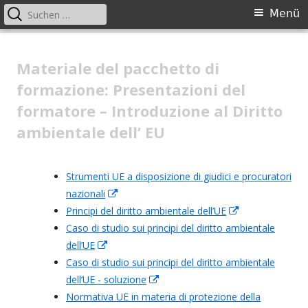
Suchen
Primäres
Menü
nach:
Menü
Springe
Cooperation with national judges
zum
Materiale del pacchetto di
in the field of environmental law
Inhalt
formazione: Presentazioni del
formatore – Introduzione al Diritto
ambientale dell’ EU
Strumenti UE a disposizione di giudici e procuratori
nazionali
In
Principi del diritto ambientale dell’UE
neuem
In
Caso di studio sui principi del diritto ambientale
Fenster
neuem
dell’UE
In
öffnen
Fenster
Caso di studio sui principi del diritto ambientale
neuem
öffnen
dell’UE - soluzione
Fenster
In
Normativa UE in materia di protezione della
öffnen
neuem